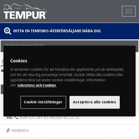
HITTA EN TEMPUR®-ÅTERFÖRSÄLJARE NÄRA DIG
TEMPUR BRAND STORE
SVEAVÄGEN 30
Cookies
11134 STOCKHOLM
Vi använder cookies för att förbättra din upplevelse på vår webbplats
och för att visa dig personligt innehåll. Du kan tillåta alla cookies eller
uppdatera dina val under cookie-inställningar. Information
om
Sekretess och Cookies
Cookie-inställningar
Acceptera alla cookies
Öppet: vardagar 10-19, lördagar 11-17, söndagar 12-16
TEL:
B:08-522 281 61 HK:020-45 22 22
WEBBSIDA