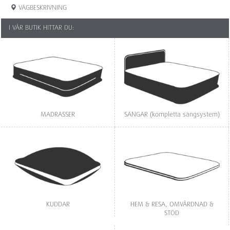
VÄGBESKRIVNING
I VÅR BUTIK HITTAR DU:
MADRASSER
SÄNGAR (kompletta sängsystem)
KUDDAR
HEM & RESA, OMVÅRDNAD &
STÖD