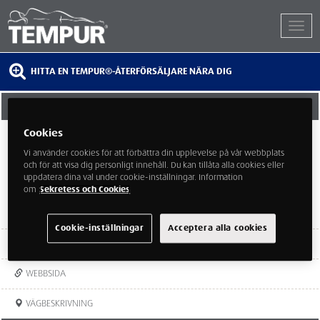
HITTA EN TEMPUR®-ÅTERFÖRSÄLJARE NÄRA DIG
SVENSKA HEM NACKA - STALANDS MÖBLER
Cookies
Gustaf De Lavals torg 3
131 60 Nacka
Vi använder cookies för att förbättra din upplevelse på vår webbplats
och för att visa dig personligt innehåll. Du kan tillåta alla cookies eller
uppdatera dina val under cookie-inställningar. Information
om
Sekretess och Cookies
Cookie-inställningar
Acceptera alla cookies
TEL:
08-544 70 680
WEBBSIDA
VÄGBESKRIVNING