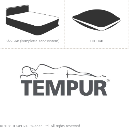
SÄNGAR (kompletta sängsystem)
KUDDAR
©2026 TEMPUR® Sweden Ltd, All rights reserved.