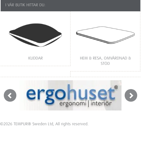
I VÅR BUTIK HITTAR DU:
KUDDAR
HEM & RESA, OMVÅRDNAD &
STÖD
©2026 TEMPUR® Sweden Ltd, All rights reserved.