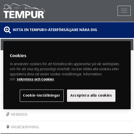
HITTA EN TEMPUR®-ÅTERFÖRSÄLJARE NÄRA DIG
EM UPPSALA MÖBLER & SLÖJD
Cookies
SYLVENIUSGATAN 7
75450 UPPSALA
Vi använder cookies för att förbättra din upplevelse på vår webbplats
och för att visa dig personligt innehåll. Du kan tillåta alla cookies eller
uppdatera dina val under cookie-inställningar. Information
om
Sekretess och Cookies
Cookie-inställningar
Acceptera alla cookies
TEL:
018-65 13 00
WEBBSIDA
VÄGBESKRIVNING