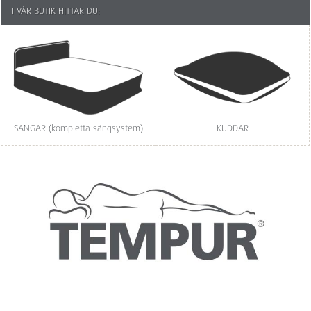
I VÅR BUTIK HITTAR DU:
SÄNGAR (kompletta sängsystem)
KUDDAR