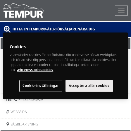
HITTA EN TEMPUR®-ÅTERFÖRSÄLJARE NÄRA DIG
CARE OF BEDS BARKARBY
Cookies
Vi använder cookies för att förbättra din upplevelse på vår webbplats
Enköpingsvägen 33A
och för att visa dig personligt innehåll. Du kan tillåta alla cookies eller
177 38 Järfälla
uppdatera dina val under cookie-inställningar. Information
om
Sekretess och Cookies
Cookie-inställningar
Acceptera alla cookies
TEL:
+46854595929
WEBBSIDA
VÄGBESKRIVNING