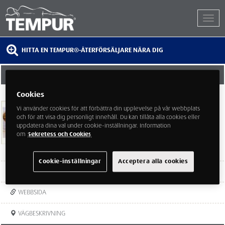
HITTA EN TEMPUR®-ÅTERFÖRSÄLJARE NÄRA DIG
ATLANTIS SICKLA
Cookies
SMEDJEGATAN 6
13134 NACKA
Vi använder cookies för att förbättra din upplevelse på vår webbplats
och för att visa dig personligt innehåll. Du kan tillåta alla cookies eller
uppdatera dina val under cookie-inställningar. Information
om
Sekretess och Cookies
Cookie-inställningar
Acceptera alla cookies
TEL:
08-716 68 66
WEBBSIDA
VÄGBESKRIVNING