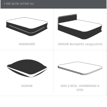
I VÅR BUTIK HITTAR DU:
MADRASSER
SÄNGAR (kompletta sängsystem)
KUDDAR
HEM & RESA, OMVÅRDNAD &
STÖD