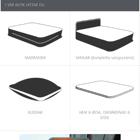
I VÅR BUTIK HITTAR DU:
MADRASSER
SÄNGAR (kompletta sängsystem)
KUDDAR
HEM & RESA, OMVÅRDNAD &
STÖD