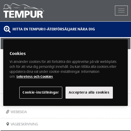
HITTA EN TEMPUR®-ÅTERFÖRSÄLJARE NÄRA DIG
AGILOKLINIKEN HUDDINGE
Cookies
Grödingevägen 13
14730 Tumba
Vi använder cookies för att förbättra din upplevelse på vår webbplats
och för att visa dig personligt innehåll. Du kan tillåta alla cookies eller
uppdatera dina val under cookie-inställningar. Information
om
Sekretess och Cookies
Cookie-inställningar
Acceptera alla cookies
TEL:
08-530 351 00
WEBBSIDA
VÄGBESKRIVNING