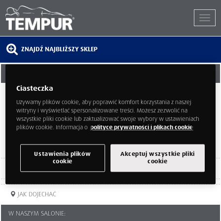
ZNAJDŹ NAJBLIŻSZY SKLEP
ŚWIAT SYPIALNI PRO
Ciasteczka
Puławska 48
Piaseczno
Używamy plików cookie, aby poprawić komfort korzystania z naszej
mazowieckie
witryny i wyświetlać spersonalizowane treści. Możesz zezwolić na
05-500
wszystkie pliki cookie lub zaktualizować swoje wybory w ustawieniach
plików cookie. Informacja o
polityce prywatności i plikach cookie
Ustawienia plików
Akceptuj wszystkie pliki
cookie
cookie
TELEFON:
502685450
JAK DOJECHAĆ
W NASZYM SALONIE: