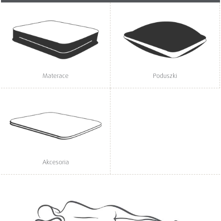
Materace
Poduszki
Akcesoria