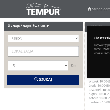
Strona do
ZNAJDŹ NAJBLIŻSZY SKLEP
JMB JANKI
Ciastecz
Używamy pli
treści. Moż
cookie. Info
Km
poniedziałek 1
SZUKAJ
wtorek 10:00–2
środa 10:00–20
czwartek 10:00
piątek 10:00–2
sobota 10:00–2
niedziela 10:00