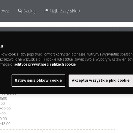
mowa
Szukaj
Najbliższy sklep
plac Szwedzki 3, HOMEPARK Janki
ka
Janki
ków cookie, aby poprawić komfort korzystania z naszej witryny i wyświetlać sperso
mazowieckie
esz zezwolić na wszystkie pliki cookie lub zaktualizować swoje wybory w ustawieniac
05-090
rmacja o
polityce prywatności i plikach cookie
Ustawienia plików cookie
Akceptuj wszystkie pliki cookie
0:00–20:00
0:00
:00
–20:00
0:00
0:00
–18:00