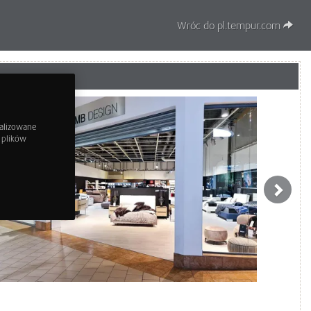
Wróc do pl.tempur.com
nalizowane
h plików