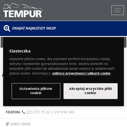
ZNAJDŹ NAJBLIŻSZY SKLEP
FABRYKA SYPIALNI
Ciasteczka
ul. Aleja Krakowska 2a (obok Parku
Handlowego Janki)
Używamy plików cookie, aby poprawić komfort korzystania z naszej
Raszyn
witryny i wyświetlać spersonalizowane treści. Możesz zezwolić na
mazowieckie
wszystkie pliki cookie lub zaktualizować swoje wybory w ustawieniach
05-090
plików cookie. Informacja o
polityce prywatności i plikach cookie
Ustawienia plików
Akceptuj wszystkie pliki
cookie
cookie
Poniedziałek - piątek: 11:00 - 19:00
Sobota - niedziela: 11:00 - 19:00
TELEFON:
(22) 723 19 22 / 510 910 500
ADRES WWW