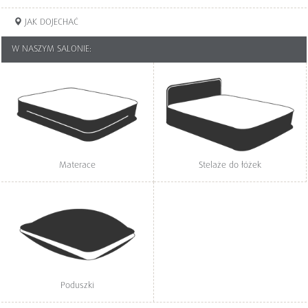
JAK DOJECHAĆ
W NASZYM SALONIE:
Materace
Stelaże do łóżek
Poduszki