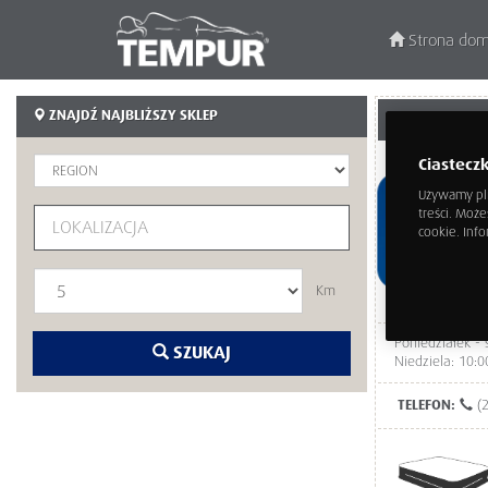
Strona do
ZNAJDŹ NAJBLIŻSZY SKLEP
DLASPANIA
Ciastecz
Używamy pli
treści. Moż
cookie. Info
Km
Poniedziałek - 
SZUKAJ
Niedziela: 10:0
TELEFON:
(