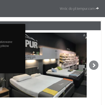
Wróc do pl.tempur.com
nalizowane
h plików