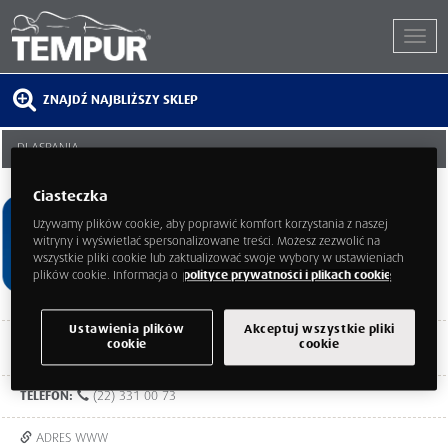
ZNAJDŹ NAJBLIŻSZY SKLEP
DLASPANIA
ul. Malborska 41 (Centrum
Ciasteczka
Wyposażenia Wnętrz DOMOTEKA)
Warszawa
Używamy plików cookie, aby poprawić komfort korzystania z naszej
mazowieckie
witryny i wyświetlać spersonalizowane treści. Możesz zezwolić na
03-286
wszystkie pliki cookie lub zaktualizować swoje wybory w ustawieniach
plików cookie. Informacja o
polityce prywatności i plikach cookie
Ustawienia plików
Akceptuj wszystkie pliki
Poniedziałek - sobota: 10:00 - 21:00
cookie
cookie
Niedziela: 10:00 - 19:00
TELEFON:
(22) 331 00 73
ADRES WWW