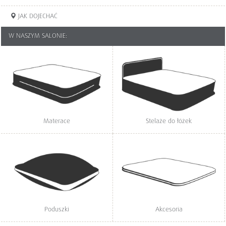
JAK DOJECHAĆ
W NASZYM SALONIE:
Materace
Stelaże do łóżek
Poduszki
Akcesoria