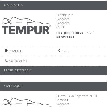
MAXIMA PLUS
Cetinjski put
Podgorica
Podgorica
81000
UDALJENOST OD VAS: 1.73
KILOMETARA
DETALJNIJE
RUTA
38220290034
IN OUR SHOWROOM:
SKALA MONTE
Bulevar Peka Dapčevića br. 50
Lamela C
Podgorica