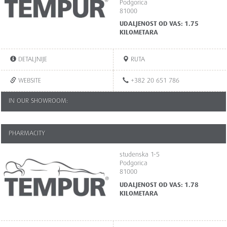
Podgorica
81000
UDALJENOST OD VAS: 1.75
KILOMETARA
DETALJNIJE
RUTA
WEBSITE
+382 20 651 786
IN OUR SHOWROOM:
PHARMACITY
studenska 1-5
Podgorica
81000
UDALJENOST OD VAS: 1.78
KILOMETARA