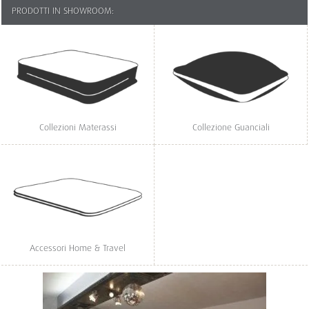
PRODOTTI IN SHOWROOM:
Collezioni Materassi
Collezione Guanciali
Accessori Home & Travel