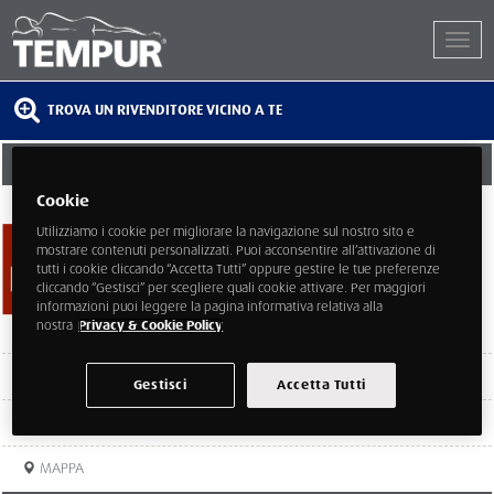
TROVA UN RIVENDITORE VICINO A TE
EDMONDO LUCIDI
Cookie
Via Edmondo Riva 59Z
00015 Monterotondo
Utilizziamo i cookie per migliorare la navigazione sul nostro sito e
ROMA
mostrare contenuti personalizzati. Puoi acconsentire all’attivazione di
tutti i cookie cliccando “Accetta Tutti” oppure gestire le tue preferenze
cliccando “Gestisci” per scegliere quali cookie attivare. Per maggiori
informazioni puoi leggere la pagina informativa relativa alla
nostra
Privacy & Cookie Policy
TELEFONO
0689344278
Gestisci
Accetta Tutti
SITO
MAPPA