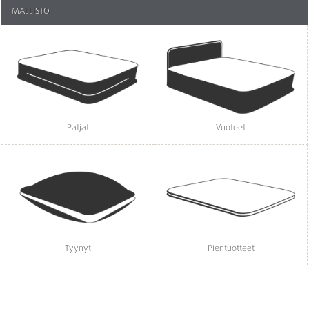
MALLISTO
Patjat
Vuoteet
Tyynyt
Pientuotteet