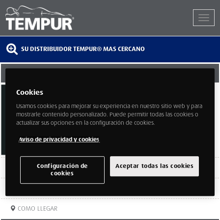
SU DISTRIBUIDOR TEMPUR® MAS CERCANO
TEMPUR STORE MADRID-NARVAEZ
Cookies
Calle Narvaez 6
Madrid
Usamos cookies para mejorar su experiencia en nuestro sitio web y para
Madrid
mostrarle contenido personalizado. Puede permitir todas las cookies o
28009
actualizar sus opciones en la configuración de cookies.
Aviso de privacidad y cookies
Configuración de
Aceptar todas las cookies
TELEFONO:
91 712 05 54
cookies
PÁGINA WEB
COMO LLEGAR