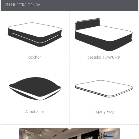
EN NUESTRA TIENDA
colchón
bastidor TEMPUR®
Almohadas
hogar y viaje