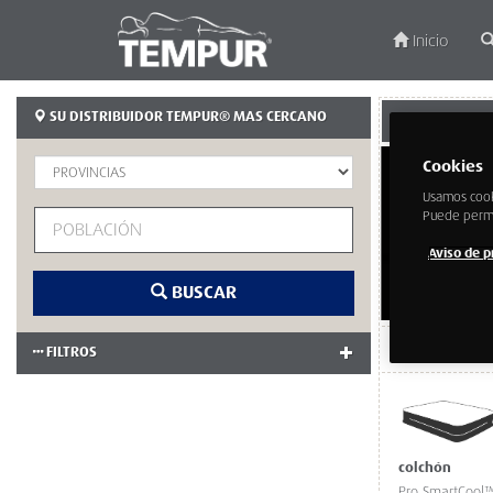
Inicio
SU DISTRIBUIDOR TEMPUR® MAS CERCANO
SOMNIUM MED
Cookies
Usamos cook
Puede permit
Aviso de p
BUSCAR
TELEFONO:
FILTROS
colchón
Pro SmartCool