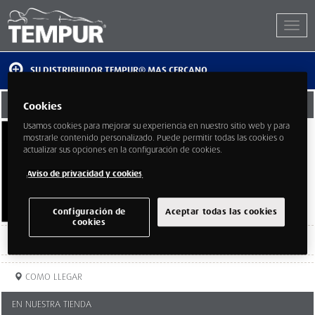
SU DISTRIBUIDOR TEMPUR® MAS CERCANO
GODONER SOR ANGELA DE LA CRUZ
Cookies
Usamos cookies para mejorar su experiencia en nuestro sitio web y para
Sor Angela de la Cruz 26
mostrarle contenido personalizado. Puede permitir todas las cookies o
Madrid
actualizar sus opciones en la configuración de cookies.
Madrid
28020
Aviso de privacidad y cookies
Configuración de
Aceptar todas las cookies
cookies
TELEFONO:
913320038
COMO LLEGAR
EN NUESTRA TIENDA