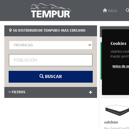
Inicio
SU DISTRIBUIDOR TEMPUR® MAS CERCANO
EL CORTE INGL
Cookies
Usamos cook
Puede permit
Aviso de p
BUSCAR
TELEFONO:
FILTROS
colchón
Pro SmartCool