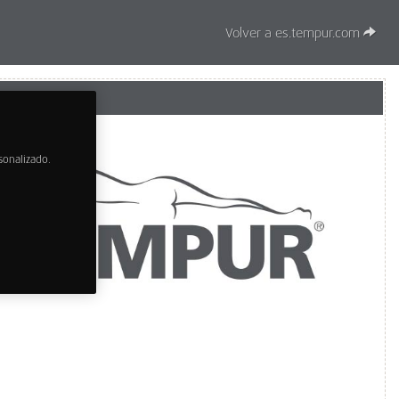
Volver a es.tempur.com
sonalizado.