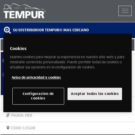
SU DISTRIBUIDOR TEMPUR® MAS CERCANO
CAMA Y CONFORT
Cookies
Calle Fermín Caballero 84
Usamos cookies para mejorar su experiencia en nuestro sitio web y para
Madrid
mostrarle contenido personalizado. Puede permitir todas las cookies o
Madrid
actualizar sus opciones en la configuración de cookies.
28035
Aviso de privacidad y cookies
Configuración de
Aceptar todas las cookies
cookies
TELEFONO:
947384842
PÁGINA WEB
COMO LLEGAR