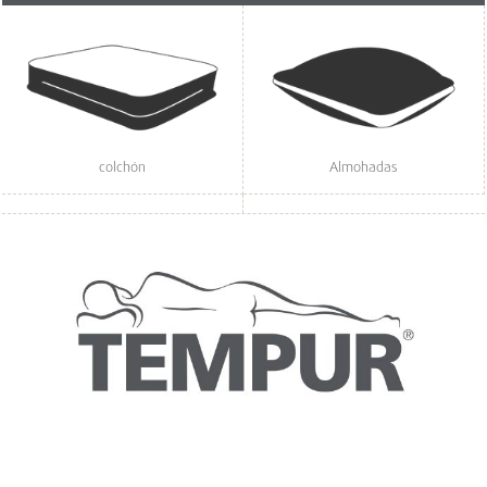
colchón
Almohadas