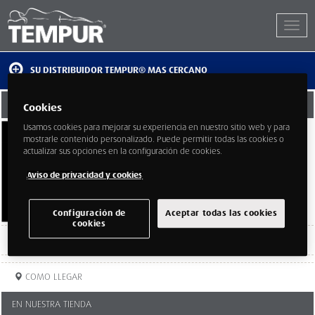
SU DISTRIBUIDOR TEMPUR® MAS CERCANO
BERENGUER ALCALÁ
Cookies
Usamos cookies para mejorar su experiencia en nuestro sitio web y para
Calle Alcalá 331
mostrarle contenido personalizado. Puede permitir todas las cookies o
Madrid
actualizar sus opciones en la configuración de cookies.
Madrid
28027
Aviso de privacidad y cookies
Configuración de
Aceptar todas las cookies
cookies
TELEFONO:
914048326
COMO LLEGAR
EN NUESTRA TIENDA