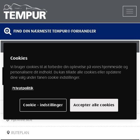
FIND DIN NÆRMESTE TEMPUR® FORHANDLER
ILVA TÅRNBY
Cookies
Kirstinehøj 60
Kastrup
Vi bruger cookies til at forbedre din oplevelse på vores hjemmeside og
Hovedstaden
personalisere dit indhold. Du kan tillade alle cookies eller opdatere
2770
dine valg under fanen cookie indstillinger.
Privatpolitik
Cookie - indstillinger
Accepter alle cookies
TEL:
88 18 36 00
HJEMMESIDE
RUTEPLAN