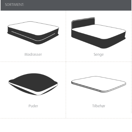
SORTIMENT:
Madrasser
Senge
Puder
Tilbehør