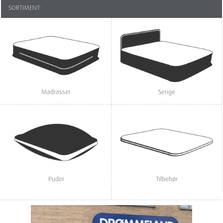
SORTIMENT:
Madrasser
Senge
Puder
Tilbehør