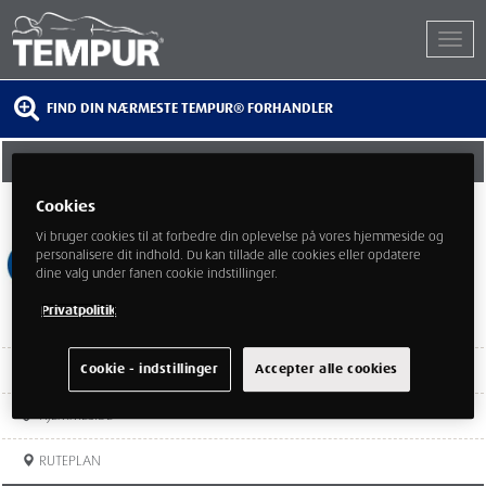
FIND DIN NÆRMESTE TEMPUR® FORHANDLER
DRØMMELAND BRØNSHØJ
Cookies
Frederikssundsvej 221
Hovedstaden
Vi bruger cookies til at forbedre din oplevelse på vores hjemmeside og
2700
personalisere dit indhold. Du kan tillade alle cookies eller opdatere
dine valg under fanen cookie indstillinger.
Privatpolitik
TEL:
36934545
Cookie - indstillinger
Accepter alle cookies
HJEMMESIDE
RUTEPLAN