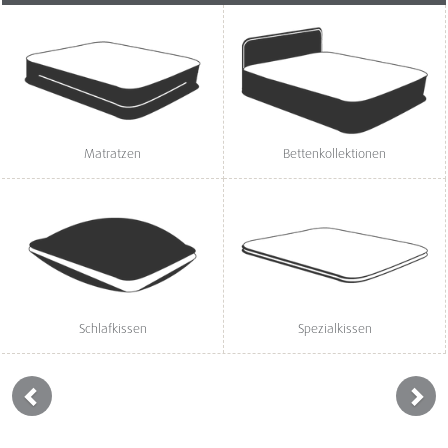
Matratzen
Bettenkollektionen
Schlafkissen
Spezialkissen