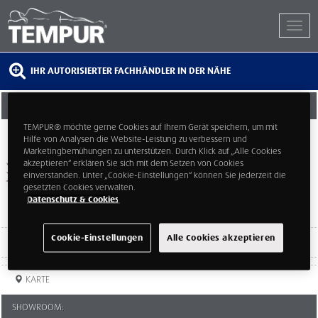
IHR AUTORISIERTER FACHHÄNDLER IN DER NÄHE
TRAUMWERK EBIKON (GM-MÖBEL AG)
TEMPUR® möchte gerne Cookies auf Ihrem Gerät speichern, um mit
Luzernerstrasse 64
Hilfe von Analysen die Website-Leistung zu verbessern und
6030
Marketingbemühungen zu unterstützen. Durch Klick auf „Alle Cookies
Ebikon
akzeptieren“ erklären Sie sich mit dem Setzen von Cookies
Luzern
einverstanden. Unter „Cookie-Einstellungen“ können Sie jederzeit die
gesetzten Cookies verwalten.
Datenschutz & Cookies
Cookie-Einstellungen
Alle Cookies akzeptieren
TELEFON:
041 429 30 60
KARTE
SHOWROOM: