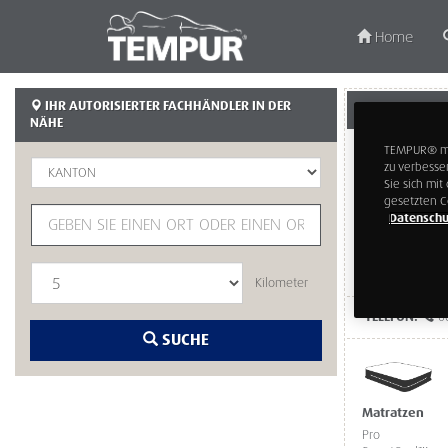
Home
IHR AUTORISIERTER FACHHÄNDLER IN DER
KÄSER - BETTE
NÄHE
TEMPUR® möc
zu verbesse
Sie sich mi
gesetzten C
Datenschu
Kilometer
TELEFON:
0
SUCHE
Matratzen
Pro