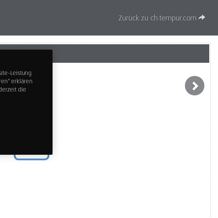
Zurück zu ch.tempur.com
ite-Leistung
ren“ erklären
erzeit die