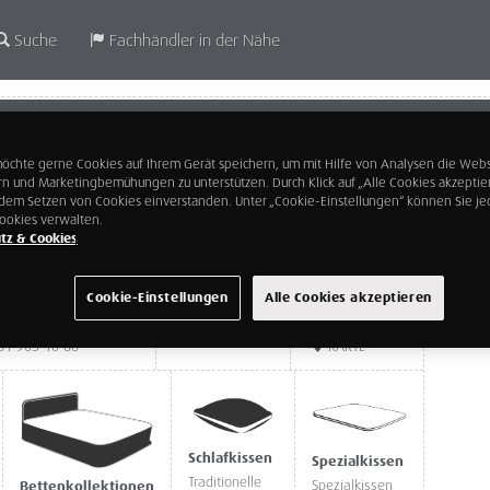
Suche
Fachhändler in der Nähe
N
Rütiweg 13
hte gerne Cookies auf Ihrem Gerät speichern, um mit Hilfe von Analysen die Webs
4133
rn und Marketingbemühungen zu unterstützen. Durch Klick auf „Alle Cookies akzeptie
Pratteln
t dem Setzen von Cookies einverstanden. Unter „Cookie-Einstellungen“ können Sie jed
Basel-Land
ookies verwalten.
tz & Cookies
STATUS:
Cookie-Einstellungen
Alle Cookies akzeptieren
61 903 10 66
KARTE
Schlafkissen
Spezialkissen
Traditionelle
Spezialkissen
Bettenkollektionen