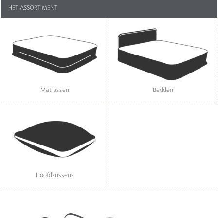
HET ASSORTIMENT
Matrassen
Bedden
Hoofdkussens