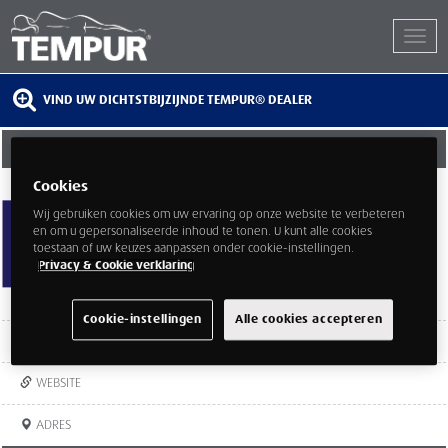
VIND UW DICHTSTBIJZIJNDE TEMPUR® DEALER
PLUM'ART WATERLOO
Cookies
Chau. de Bruxelles 684b
1410
Wij gebruiken cookies om uw ervaring op onze website te verbeteren
Waterloo
en om u gepersonaliseerde inhoud te tonen. U kunt alle cookies
Waals Brabant - Brabant Wallon
toestaan of uw keuzes aanpassen onder cookie-instellingen.
Privacy & Cookie verklaring
Cookie-instellingen
Alle cookies accepteren
TEL:
+32 65 23 53 00
WEBSITE
ADRES