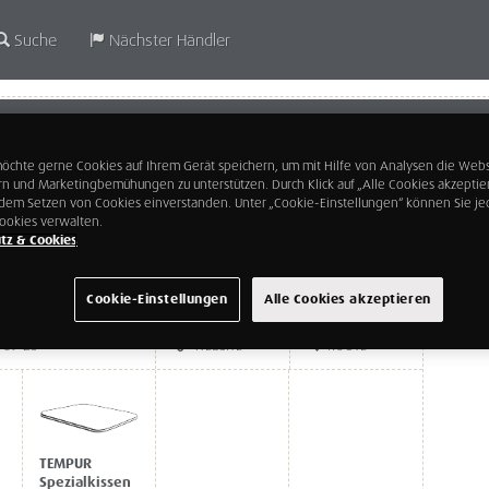
Suche
Nächster Händler
 22 DZ
Donauzentrum
hte gerne Cookies auf Ihrem Gerät speichern, um mit Hilfe von Analysen die Webs
Wagramer Straße 83
rn und Marketingbemühungen zu unterstützen. Durch Klick auf „Alle Cookies akzeptie
1220 Wien
t dem Setzen von Cookies einverstanden. Unter „Cookie-Einstellungen“ können Sie jed
ookies verwalten.
tz & Cookies
Cookie-Einstellungen
Alle Cookies akzeptieren
789 23
WEBSITE
ROUTE
TEMPUR
Spezialkissen