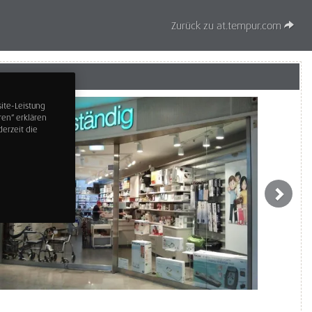
Zurück zu at.tempur.com
ite-Leistung
ren“ erklären
erzeit die