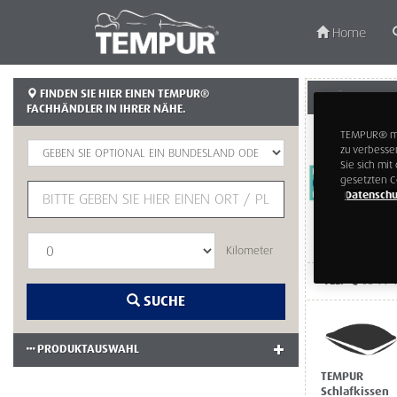
Home
FINDEN SIE HIER EINEN TEMPUR®
BSTÄNDIG WIEN
FACHHÄNDLER IN IHRER NÄHE.
TEMPUR® möc
zu verbesse
Sie sich mi
gesetzten C
Datenschu
Kilometer
TEL:
05 99 
SUCHE
PRODUKTAUSWAHL
TEMPUR
Schlafkissen