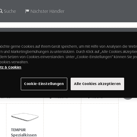
Suche
Nächster Händler
 10
Favoritenstr. 69
hte gerne Cookies auf Ihrem Gerät speichern, um mit Hilfe von Analysen die Webs
1100 Wien
rn und Marketingbemühungen zu unterstützen. Durch Klick auf „Alle Cookies akzeptie
t dem Setzen von Cookies einverstanden. Unter „Cookie-Einstellungen“ können Sie jed
ookies verwalten.
tz & Cookies
Cookie-Einstellungen
Alle Cookies akzeptieren
789 03
WEBSITE
ROUTE
TEMPUR
Spezialkissen