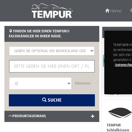
Home
FINDEN SIE HIER EINEN TEMPUR®
BSTÄNDIG WIEN
FACHHÄNDLER IN IHRER NÄHE.
TEMPUR® möc
zu verbesse
Sie sich mi
gesetzten C
Datenschu
Kilometer
TEL:
05 99 
SUCHE
PRODUKTAUSWAHL
TEMPUR
Schlafkissen