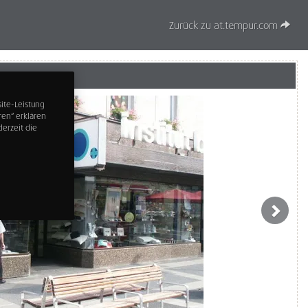
Zurück zu at.tempur.com
ite-Leistung
ren“ erklären
erzeit die