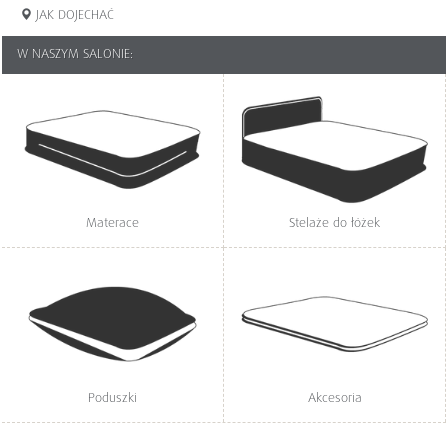
JAK DOJECHAĆ
W NASZYM SALONIE:
Materace
Stelaże do łóżek
Poduszki
Akcesoria